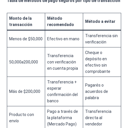
Tabla de métodos de pago seguros por tipo de transacción
Monto de la
Método
Método a evitar
transacción
recomendado
Transferencia sin
Menos de $50,000
Efectivo en mano
verificación
Cheque o
Transferencia
depósito en
50,000
a
200,000
con verificación
efectivo sin
en cuenta propia
comprobante
Transferencia +
Pagarés o
esperar
Más de $200,000
acuerdos de
confirmación del
palabra
banco
Pago a través de
Transferencia
Producto con
la plataforma
directa al
envío
(Mercado Pago)
vendedor