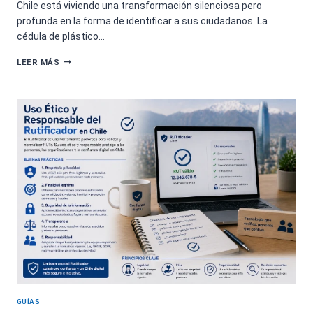
Chile está viviendo una transformación silenciosa pero
profunda en la forma de identificar a sus ciudadanos. La
cédula de plástico…
FUTURO
LEER MÁS
DE
LA
VERIFICACIÓN
DE
IDENTIDAD
EN
CHILE
2026-
2030
GUÍAS