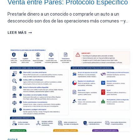
Venta entre Pares: Protocolo Específico
Prestarle dinero a un conocido o comprarle un auto a un
desconocido son dos de las operaciones más comunes —y…
VERIFICACIÓN
LEER MÁS
PARA
PRÉSTAMOS
INFORMALES
Y
VENTA
ENTRE
PARES:
PROTOCOLO
ESPECÍFICO
GUÍAS