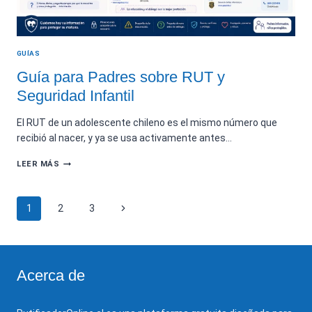
GUÍAS
Guía para Padres sobre RUT y
Seguridad Infantil
El RUT de un adolescente chileno es el mismo número que
recibió al nacer, y ya se usa activamente antes…
GUÍA
LEER MÁS
PARA
PADRES
Navegación
Siguiente
1
2
3
SOBRE
de
RUT
página
página
Y
SEGURIDAD
INFANTIL
Acerca de