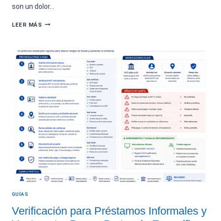
son un dolor…
USO
LEER MÁS
AVANZADO
DEL
FILTRO
POR
COMUNA:
CÓMO
USAR
EL
DISTRITO
ELECTORAL
PARA
DESAMBIGUAR
NOMBRES
COMUNES
GUÍAS
Verificación para Préstamos Informales y