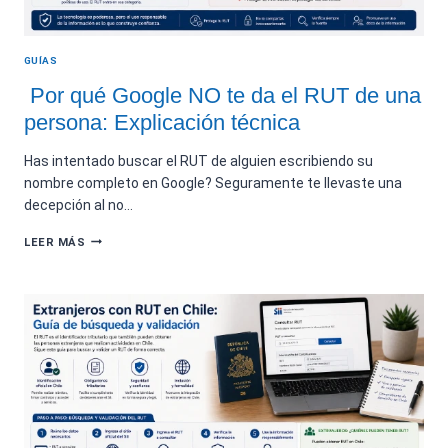
GUÍAS
Por qué Google NO te da el RUT de una
persona: Explicación técnica
Has intentado buscar el RUT de alguien escribiendo su
nombre completo en Google? Seguramente te llevaste una
decepción al no…
POR
LEER MÁS
QUÉ
GOOGLE
NO
TE
DA
EL
RUT
DE
UNA