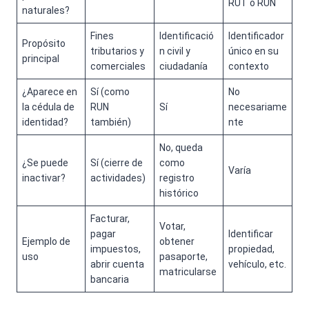
RUT o RUN
naturales?
Fines
Identificació
Identificador
Propósito
tributarios y
n civil y
único en su
principal
comerciales
ciudadanía
contexto
¿Aparece en
Sí (como
No
la cédula de
RUN
Sí
necesariame
identidad?
también)
nte
No, queda
¿Se puede
Sí (cierre de
como
Varía
inactivar?
actividades)
registro
histórico
Facturar,
Votar,
pagar
Identificar
Ejemplo de
obtener
impuestos,
propiedad,
uso
pasaporte,
abrir cuenta
vehículo, etc.
matricularse
bancaria