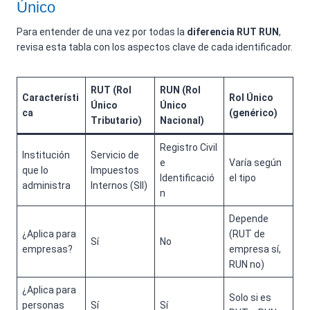
Único
Para entender de una vez por todas la
diferencia RUT RUN
,
revisa esta tabla con los aspectos clave de cada identificador.
RUT (Rol
RUN (Rol
Característi
Rol Único
Único
Único
ca
(genérico)
Tributario)
Nacional)
Registro Civil
Institución
Servicio de
e
Varía según
que lo
Impuestos
Identificació
el tipo
administra
Internos (SII)
n
Depende
¿Aplica para
(RUT de
Sí
No
empresas?
empresa sí,
RUN no)
¿Aplica para
Solo si es
personas
Sí
Sí